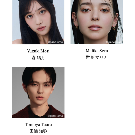
Malika Sera
Yuzuki Mori
世良 マリカ
森 結月
Tomoya Taura
田浦 知弥