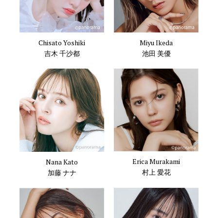
Chisato Yoshiki
Miyu Ikeda
吉木 千沙都
池田 美優
Erica Murakami
Nana Kato
村上 愛花
加藤 ナナ