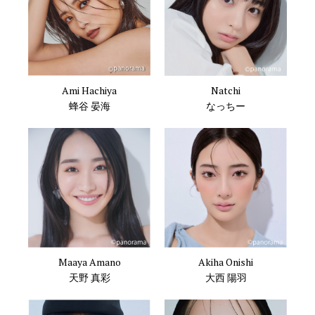
Ami Hachiya
Natchi
蜂谷 晏海
なっちー
Maaya Amano
Akiha Onishi
天野 真彩
大西 陽羽